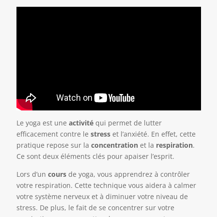
Le yoga est une
activité
qui permet de lutter
efficacement contre le
stress
et l’anxiété. En effet, cette
pratique repose sur la
concentration
et la
respiration
.
Ce sont deux éléments clés pour apaiser l’esprit.
Lors d’un
cours
de yoga, vous apprendrez à contrôler
votre respiration. Cette technique vous aidera à calmer
votre système nerveux et à diminuer votre niveau de
stress. De plus, le fait de se concentrer sur votre