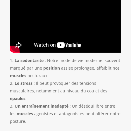
La sédentarité
: Notre mode de vie moderne, souvent
marqué par une
position
assise prolongée, affaiblit nos
muscles
posturaux.
Le stress
: Il peut provoquer des tensions
musculaires, notamment au niveau du cou et des
épaules
.
Un entraînement inadapté
: Un déséquilibre entre
les
muscles
agonistes et antagonistes peut altérer notre
posture.