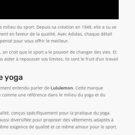
ilieu du sport. Depuis sa création en 1949, elle a su se
nt en faveur de la qualité. Avec Adidas, chaque détail
 pensé pour vous offrir le meilleur.
, on croit que le sport a le pouvoir de changer des vies. Et
aider à repousser vos limites, ils sont le fruit d’un travail
e yoga
lement entendu parler de
Lululemon
. Cette marque
e comme une référence dans le milieu du yoga et du
alité, conçus spécifiquement pour la pratique du yoga.
 aussi diversifiée pour proposer des vêtements adaptés à
e même exigence de qualité et ce même amour pour le sport.