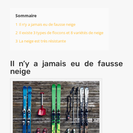
Sommaire
1
Il n’y a jamais eu de fausse neige
2
Il existe 3 types de flocons et 8 variétés de neige
3
La neige est très résistante
Il n’y a jamais eu de fausse
neige