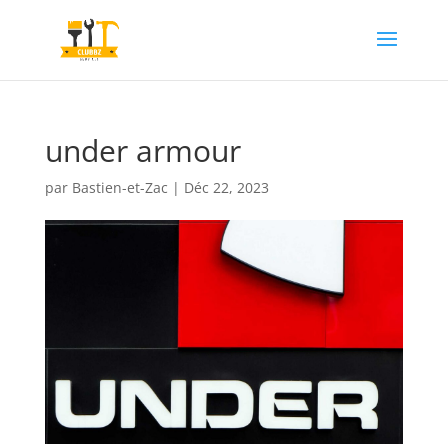
under armour
par
Bastien-et-Zac
|
Déc 22, 2023