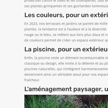
protection contre le soleil et les intempéries, tout 
ses plantes grimpantes et ses guirlandes lumineuses
Les couleurs, pour un extéri
En 2023, nos terrasses et jardins se parent de mille 
plantes, la tendance est à l’audace et à la diversit
rouge ou le bleu, se mêlent aux tons plus doux et na
de couleurs permet de créer un espace extérieur qu
La piscine, pour un extérieu
Enfin, la piscine reste un élément incontournable de
classique ou design, elle invite à la détente et au p
piscines naturelles, qui s’intègrent harmonieusemen
deviennent ainsi un véritable atout pour nos espace
fraîcheur.
L’aménagement paysager, un