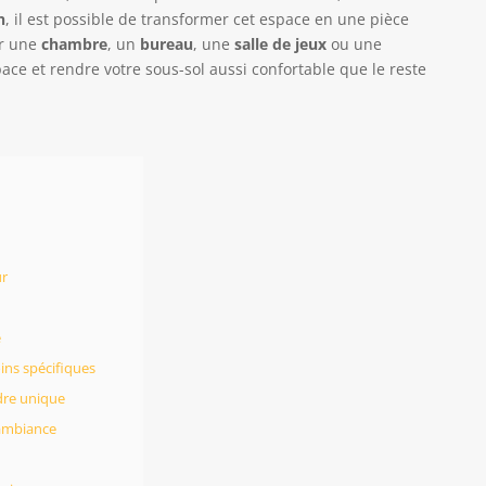
n
, il est possible de transformer cet espace en une pièce
er une
chambre
, un
bureau
, une
salle de jeux
ou une
pace et rendre votre sous-sol aussi confortable que le reste
ur
e
ins spécifiques
dre unique
’ambiance