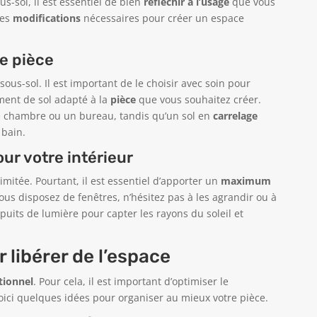
s-sol, il est essentiel de bien
réfléchir à l’usage
que vous
les
modifications
nécessaires pour créer un espace
re pièce
us-sol. Il est important de le choisir avec soin pour
ment de sol adapté à la
pièce
que vous souhaitez créer.
e chambre ou un bureau, tandis qu’un sol en
carrelage
 bain.
our votre intérieur
imitée. Pourtant, il est essentiel d’apporter un
maximum
ous disposez de fenêtres, n’hésitez pas à les agrandir ou à
puits de lumière pour capter les rayons du soleil et
 libérer de l’espace
tionnel
. Pour cela, il est important d’optimiser le
Voici quelques idées pour organiser au mieux votre pièce.