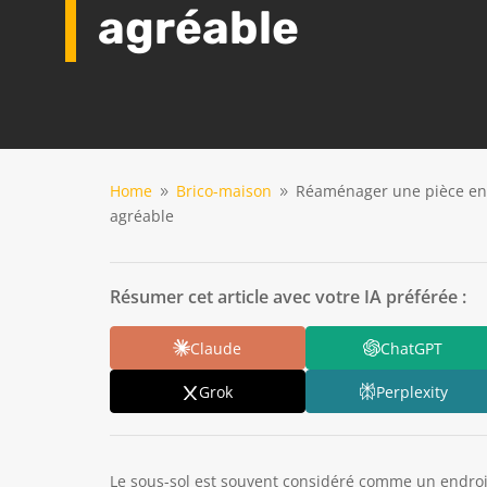
agréable
Home
Brico-maison
Réaménager une pièce en s
9
9
agréable
Résumer cet article avec votre IA préférée :
Claude
ChatGPT
Grok
Perplexity
Le sous-sol est souvent considéré comme un endroi