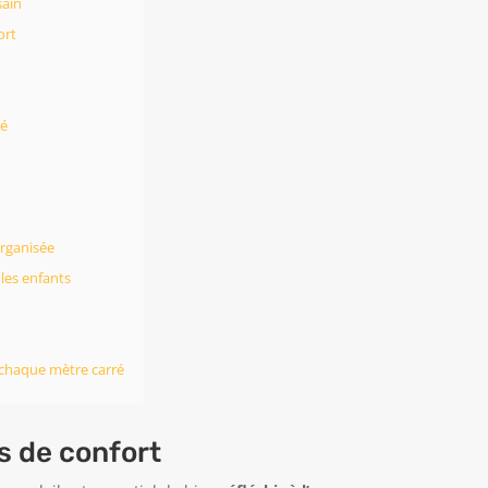
sain
ort
té
rganisée
les enfants
 chaque mètre carré
s de confort