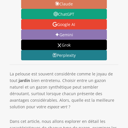
Claude
ChatGPT
Google AI
Gemini
Grok
Perplexity
La pelouse est souvent considérée comme le joyau de
tout
jardin
bien entretenu. Choisir entre un gazon
naturel et un gazon synthétique peut sembler
déroutant, surtout lorsque chacun présente des
avantages considérables. Alors, quelle est la meilleure
solution pour votre
espace vert
?
Dans cet article, nous allons explorer en détail les
caractéristiques de chaque type de gazon, examiner les