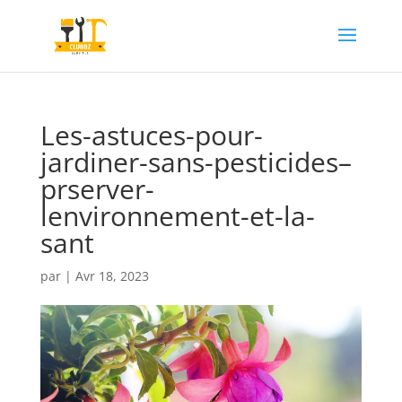
Les-astuces-pour-
jardiner-sans-pesticides–
prserver-
lenvironnement-et-la-
sant
par
|
Avr 18, 2023