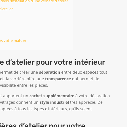
ns l’installation d’une verrière d’atelier
’atelier
ans votre maison
 d’atelier pour votre intérieur
r permet de créer une
séparation
entre deux espaces tout
fet, la verrière offre une
transparence
qui permet de
visibilité entre les pièces.
t apportent un
cachet supplémentaire
à votre décoration
s vitrages donnent un
style industriel
très apprécié. De
ptées à tous les types d’intérieurs, qu’ils soient
ières d’atelier pour votre