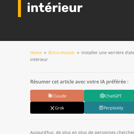
intérieur
Home
Brico-maison
Installer une verrière d’at
9
9
intérieur
Résumer cet article avec votre IA préférée :
Claude
ChatGPT
Grok
Perplexity
Aujourd’hui, de plus en plus de personnes cherch