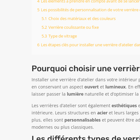
4
Les éléments à prendre en compte avant de se lancer da
5
Les possibilités de personnalisation de votre verrière d
5.1
Choix des matériaux et des couleurs
5.2
Verrière coulissante ou fixe
5.3
Type de vitrage
6
Les étapes clés pour installer une verrière d’atelier d
Pourquoi choisir une verrière
Installer une verrière d’atelier dans votre intérieu
en conservant un aspect
ouvert
et
lumineux
. En ef
laisser passer la
lumière
naturelle et d’optimiser la 
Les verrières d’atelier sont également
esthétiques
e
intérieure. Leurs structures en
acier
et leurs large
plus, elles sont
personnalisables
et peuvent être ada
modernes ou plus classiques.
Les différents types de verr