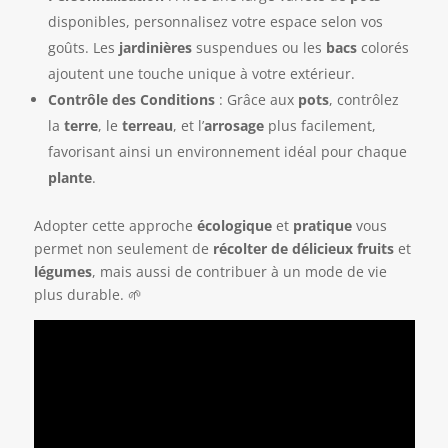
disponibles, personnalisez votre espace selon vos
goûts. Les
jardinières
suspendues ou les
bacs
colorés
ajoutent une touche unique à votre extérieur.
Contrôle des Conditions
: Grâce aux
pots
, contrôlez
la
terre
, le
terreau
, et l’
arrosage
plus facilement,
favorisant ainsi un environnement idéal pour chaque
plante
.
Adopter cette approche
écologique
et
pratique
vous
permet non seulement de
récolter de délicieux fruits
et
légumes
, mais aussi de contribuer à un mode de vie
plus durable. 🌱