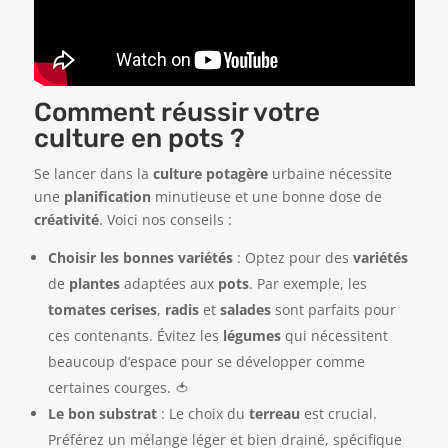
Comment réussir votre
culture en pots ?
Se lancer dans la
culture potagère
urbaine nécessite
une
planification
minutieuse et une bonne dose de
créativité
. Voici nos conseils :
Choisir les bonnes variétés
: Optez pour des
variétés
de
plantes
adaptées aux
pots
. Par exemple, les
tomates cerises
,
radis
et
salades
sont parfaits pour
ces contenants. Évitez les
légumes
qui nécessitent
beaucoup d’espace pour se développer comme
certaines courges. 🍅
Le bon substrat
: Le choix du
terreau
est crucial.
Préférez un mélange léger et bien drainé, spécifique