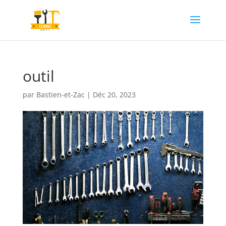
outil
par
Bastien-et-Zac
|
Déc 20, 2023